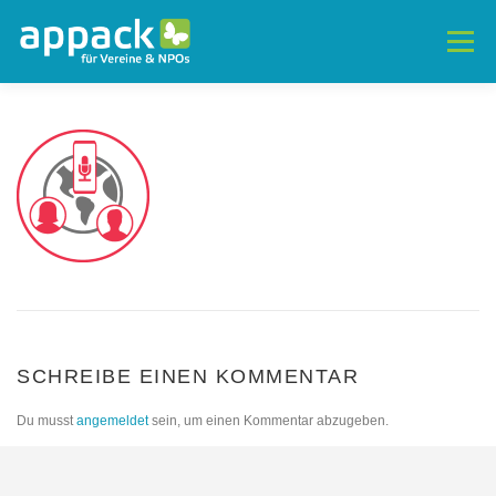
Zum
Inhalt
Menü
springen
EIGENE APP
MODULE
BEISPIELE
TEILNAHMEBEDINGUNGEN
FAQ
MITMACHEN
SCHREIBE EINEN KOMMENTAR
Du musst
angemeldet
sein, um einen Kommentar abzugeben.