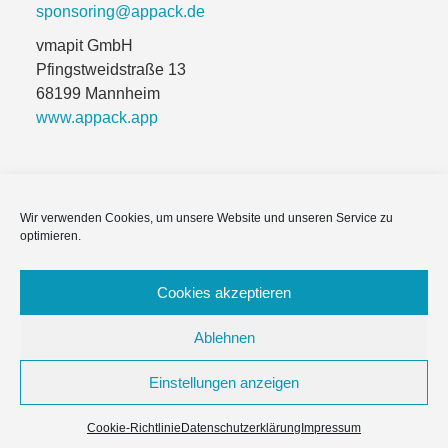
sponsoring@appack.de
vmapit GmbH
Pfingstweidstraße 13
68199 Mannheim
www.appack.app
Wir verwenden Cookies, um unsere Website und unseren Service zu
Impressum
optimieren.
Module & Funktionen
Cookies akzeptieren
Häufige Fragen
Ablehnen
Datenschutzerklärung
Einstellungen anzeigen
Copyright © 2026 Appack für Vereine & NPOs
–
OnePress
Cookie-Richtlinie
Datenschutzerklärung
Impressum
Theme von FameThemes