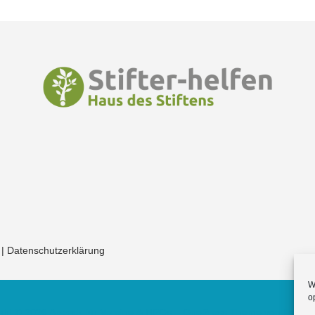
|
Datenschutzerklärung
W
o
ght © 2026 Appack für Vereine & NPOs
–
OnePress
Theme von Fame