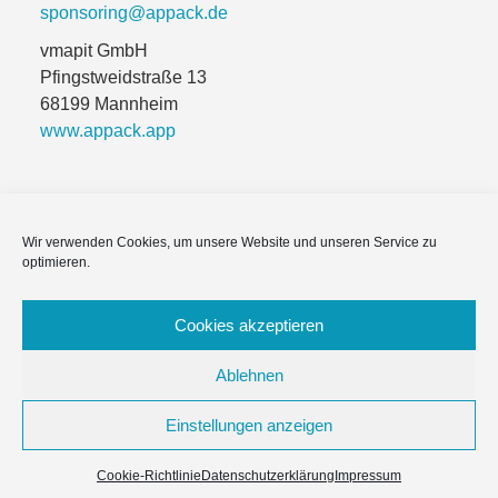
sponsoring@appack.de
vmapit GmbH
Pfingstweidstraße 13
68199 Mannheim
www.appack.app
Wir verwenden Cookies, um unsere Website und unseren Service zu
Impressum
optimieren.
Module & Funktionen
Cookies akzeptieren
Häufige Fragen
Ablehnen
Datenschutzerklärung
Einstellungen anzeigen
Copyright © 2026 Appack für Vereine & NPOs
–
OnePress
Cookie-Richtlinie
Datenschutzerklärung
Impressum
Theme von FameThemes