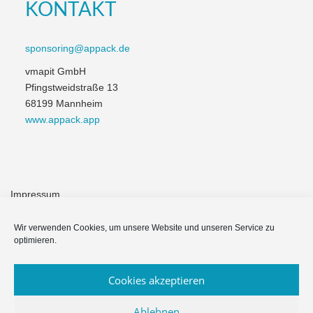
KONTAKT
sponsoring@appack.de
vmapit GmbH
Pfingstweidstraße 13
68199 Mannheim
www.appack.app
Impressum
Module & Funktionen
Wir verwenden Cookies, um unsere Website und unseren Service zu
optimieren.
Häufige Fragen
Cookies akzeptieren
Datenschutzerklärung
Ablehnen