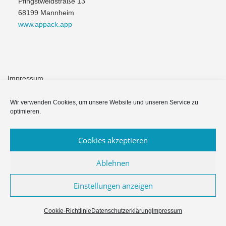
Pfingstweidstraße 13
68199 Mannheim
www.appack.app
Impressum
Module & Funktionen
Wir verwenden Cookies, um unsere Website und unseren Service zu
optimieren.
Häufige Fragen
Cookies akzeptieren
Datenschutzerklärung
Ablehnen
Einstellungen anzeigen
Copyright © 2026 Appack für Vereine & NPOs
–
OnePress
Theme
von FameThemes
Cookie-Richtlinie
Datenschutzerklärung
Impressum