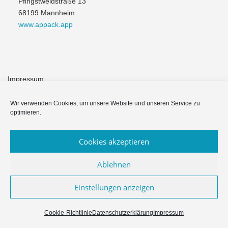
Pfingstweidstraße 13
68199 Mannheim
www.appack.app
Impressum
Module & Funktionen
Wir verwenden Cookies, um unsere Website und unseren Service zu
optimieren.
Häufige Fragen
Cookies akzeptieren
Datenschutzerklärung
Ablehnen
Einstellungen anzeigen
Copyright © 2026 Appack für Vereine & NPOs
–
OnePress
Theme
von FameThemes
Cookie-Richtlinie
Datenschutzerklärung
Impressum