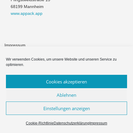
68199 Mannheim
www.appack.app
Impressum
Module & Funktionen
Wir verwenden Cookies, um unsere Website und unseren Service zu
optimieren.
Häufige Fragen
Cookies akzeptieren
Datenschutzerklärung
Ablehnen
Einstellungen anzeigen
Copyright © 2026 Appack für Vereine & NPOs
–
OnePress
Theme
von FameThemes
Cookie-Richtlinie
Datenschutzerklärung
Impressum