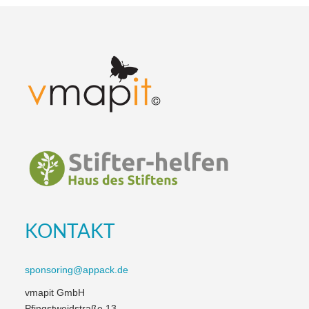
KONTAKT
sponsoring@appack.de
vmapit GmbH
Pfingstweidstraße 13