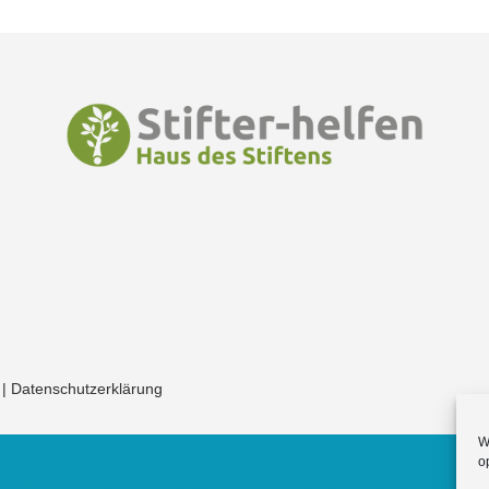
|
Datenschutzerklärung
W
o
ght © 2026 Appack für Vereine & NPOs
–
OnePress
Theme von Fame