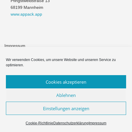
Pfingstweidstraße 13
68199 Mannheim
www.appack.app
Impressum
Module & Funktionen
Wir verwenden Cookies, um unsere Website und unseren Service zu
optimieren.
Häufige Fragen
Cookies akzeptieren
Datenschutzerklärung
Ablehnen
Einstellungen anzeigen
Copyright © 2026 Appack für Vereine & NPOs
–
OnePress
Theme
von FameThemes
Cookie-Richtlinie
Datenschutzerklärung
Impressum