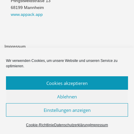
Pfingstweidstraße 13
68199 Mannheim
www.appack.app
Impressum
Module & Funktionen
Wir verwenden Cookies, um unsere Website und unseren Service zu
optimieren.
Häufige Fragen
Cookies akzeptieren
Datenschutzerklärung
Ablehnen
Einstellungen anzeigen
Copyright © 2026 Appack für Vereine & NPOs
–
OnePress
Theme
von FameThemes
Cookie-Richtlinie
Datenschutzerklärung
Impressum