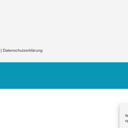
|
Datenschutzerklärung
ght © 2026 Appack für Vereine & NPOs
–
OnePress
Theme von Fame
W
o